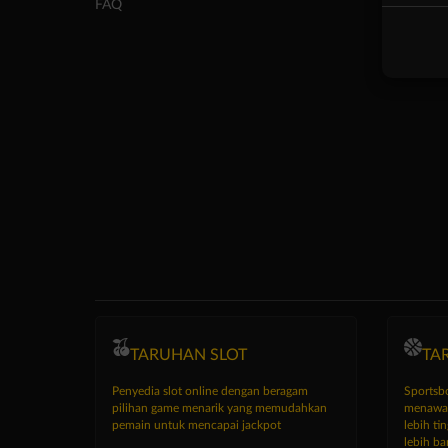
FAQ
TARUHAN SLOT
TA
Penyedia slot online dengan beragam
Sportsb
pilihan game menarik yang memudahkan
menawar
pemain untuk mencapai jackpot
lebih ti
lebih b