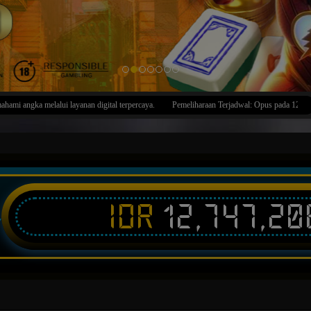
alui layanan digital terpercaya.
Pemeliharaan Terjadwal: Opus pada 12-Des-2025 dari 
IDR
12,747,20
Y